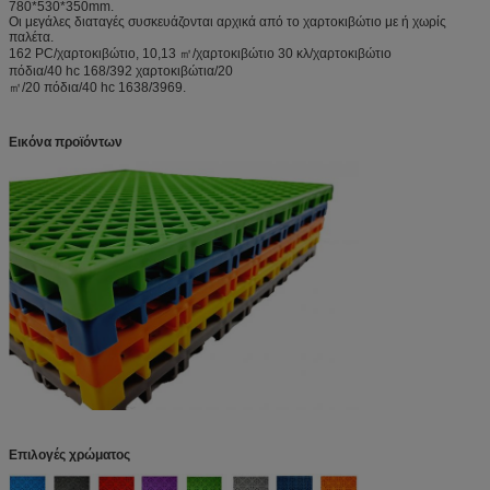
780*530*350mm.
Οι μεγάλες διαταγές συσκευάζονται αρχικά από το χαρτοκιβώτιο με ή χωρίς
παλέτα.
162 PC/χαρτοκιβώτιο, 10,13 ㎡/χαρτοκιβώτιο 30 κλ/χαρτοκιβώτιο
πόδια/40 hc 168/392 χαρτοκιβώτια/20
㎡/20 πόδια/40 hc 1638/3969.
Εικόνα προϊόντων
Επιλογές χρώματος