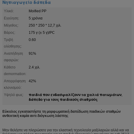
Νηπιαγωγείο δάπεδα
Υλικό:
Moified PP
Εγγύηση:
5 χρόνια
Μέγεθος:
250 * 250 * 12,7 χιλ.
Βάρος:
175 γ (± 5 γ)/PC
Τριβή
0.60
ολίσθησης:
Αναπήδηση
91%
σφαιρών:
Κάθετο
2.4 χιλ.
demormation:
Απορρόφηση
42%
κλονισμού:
παιδιά που ενδασφαλίζουν τα χαλιά πατωμάτων
Υψηλό φως:
,
δάπεδο για τους παιδικούς σταθμούς
Εύκολος εγκαταστήστε τη μορφωματική δαπέδωση παιδικών σταθμών
ανθεκτική καμία αντι διόγκωση λάσπης
Μην θελήστε να πληρώσετε για την ελαστική τεχνολογία μαξιλαριών αλλά και να