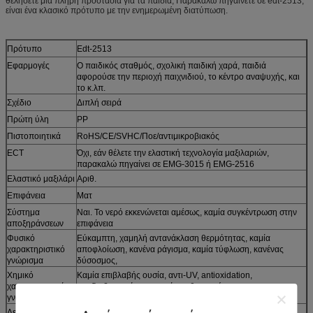
θελήσετε μια πλήρη προστασία για τα παιδιά; Παρακαλώ πηγαίνετε σε edt-2513,
είναι ένα κλασικό πρότυπο με την ενημερωμένη διατύπωση.
Πρότυπο
Edt-2513
Εφαρμογές
Ο παιδικός σταθμός, σχολική παιδική χαρά, παιδιά
αφορούσε την περιοχή παιχνιδιού, το κέντρο αναψυχής, και
το κ.λπ.
Σχέδιο
Διπλή σειρά
Πρώτη ύλη
PP
Πιστοποιητικά
RoHS/CE/SVHC/Ποε/αντιμικροβιακός
ECT
Όχι, εάν θέλετε την ελαστική τεχνολογία μαξιλαριών,
παρακαλώ πηγαίνει σε EMG-3015 ή EMG-2516
Ελαστικό μαξιλάρι
Αριθ.
Επιφάνεια
Ματ
Σύστημα
Ναι. Το νερό εκκενώνεται αμέσως, καμία συγκέντρωση στην
αποξηράνσεων
επιφάνεια
Φυσικό
Εύκαμπτη, χαμηλή αντανάκλαση θερμότητας, καμία
χαρακτηριστικό
αποφλοίωση, κανένα ράγισμα, καμία τύφλωση, κανένας
γνώρισμα
δύσοσμος,
Χημικό
Καμία επιβλαβής ουσία, αντι-UV, antioxidation,
χαρακτηριστικό
αντιδιαβρωτικό, πυρκαγιά - καθυστερών,
γνώρισμα
Λειτουργία
Η απορρόφηση κλονισμού, έλξη, εύκολη εγκατάσταση και