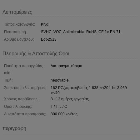
Λεπτομέρειες
Τόπος καταγωγής:
Κίνα
Πιστοποίηση:
SVHC, VOC, Antimicrobia, RoHS, CE for EN 71
Αριθμό μοντέλου:
Edt-2513
Πληρωμής & Αποστολής Όροι
Ποσότητα παραγγελίας
Διαπραγματεύσιμο
min:
Τιμή:
negotiable
Συσκευασία λεπτομέρειες:
162 PC/χαρτοκιβώτιο, 1.638 ㎡/20ft, hc 3.969
㎡/40
Χρόνος παράδοσης:
8 - 12 ημέρες εργασίας
Όροι πληρωμής:
T / T, L / C
Δυνατότητα προσφοράς:
800.000 ㎡/έτος
περιγραφή