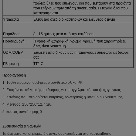
πρώτες ύλες που επιλέγουν και που εξετάζουν στα προϊόντα
που ελέγχουν πριν από τη συσκευασία. Ή τυχαία όλοι που
καταγράφονται.
Υπηρεσία
Ελεύθερο σχέδιο δικαστηρίων και ελεύθερο δείγμα
Παράδοση
8 - 15 ημέρες μετά από την κατάθεση
Προσαρμογή
Η γραφική ζωγραφική, χρώμα, γραμμή που χαρακτηρίζει,
όλες είναι διαθέσιμη
ODM/COEM
Επιλέξτε από δικούς μας ή παράγουμε σύμφωνα με δικούς
σας
Πληρωμή
TT/LC
Προδιαγραφή
1. 100% πράσινο food-grade συνθετικό υλικό PP.
2. Επιφάνειες αθλητικής αρίθμησης για επαγγελματικός και ψυχαγωγικός.
3. Κανένας που περιορίζεται καιρικός, εσωτερικός ή υπαίθριου διαθέσιμος.
4. Μέγεθος: 250*250*12.7 χιλ.
5. κόστος συντήρησης 0.
Συσκευασία & ναυτιλία
Τα δείγματα και οι μικρές διαταγές συσκευάζονται στο χαρτοκιβώτιο