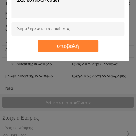
Τεχνητή τύρφη ποδοσφαίρου
εξωτερικοί χώροι τεχνητή χόρτο
Μετακινούμενο δάπεδο γήπεδο
Νηπιαγωγείο δάπεδα
μπάσκετ
εσωτερικούς χώρους Flooring
Δάπεδο σχολικών παιδικών
σπορ
χαρών
Γυμναστήριο αθλητικών
Πολυ αθλητική δαπέδωση
επενδύσεις δαπέδου
σκοπού
υποβολή
Αντιπτέριση αθλητικών
Αθλητισμό επενδύσεις δαπέδου
επενδύσεις δαπέδου
Futsal Δικαστήριο δάπεδα
Τένις Δικαστήριο δάπεδα
βόλεϋ Δικαστήριο δάπεδα
Τρέχοντας δάπεδο διαδρομής
Νέα
Δείτε όλα τα προϊόντα >
Στοιχεία Εταιρίας
Είδος Επιχείρησης:
Ιδρύθηκε Έτος: