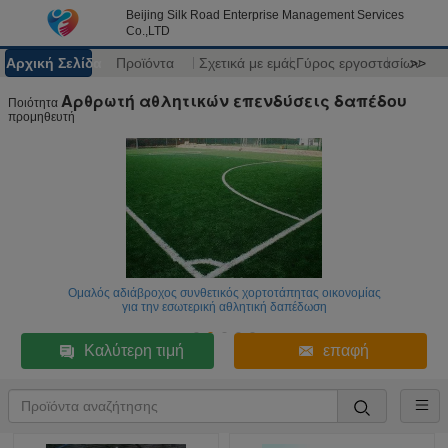
Beijing Silk Road Enterprise Management Services
Co.,LTD
Αρχική Σελίδα
Προϊόντα
Σχετικά με εμάς
Γύρος εργοστασίων
>>
Αρθρωτή αθλητικών επενδύσεις δαπέδου
Ποιότητα
προμηθευτή
Ομαλός αδιάβροχος συνθετικός χορτοτάπητας οικονομίας
για την εσωτερική αθλητική δαπέδωση
Καλύτερη τιμή
επαφή