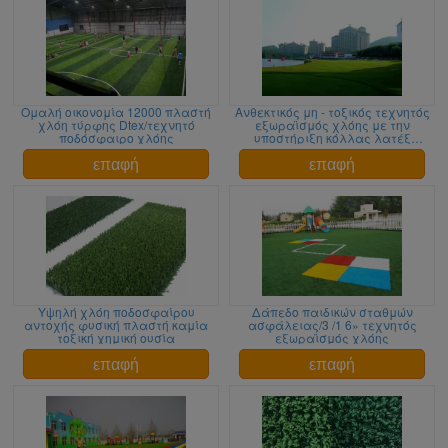
Ομαλή οικονομία 12000 πλαστή
Ανθεκτικός μη - τοξικός τεχνητός
χλόη τύρφης Dtex/τεχνητό
εξωραϊσμός χλόης με την
ποδόσφαιρο χλόης
υποστήριξη κόλλας λατέξ
υφασμάτων + SBR PP
επαφή
επαφή
Υψηλή χλόη ποδοσφαίρου
Δάπεδο παιδικών σταθμών
αντοχής φυσική πλαστή καμία
ασφάλειας/3 /1 6» τεχνητός
τοξική χημική ουσία
εξωραϊσμός χλόης
επαφή
επαφή