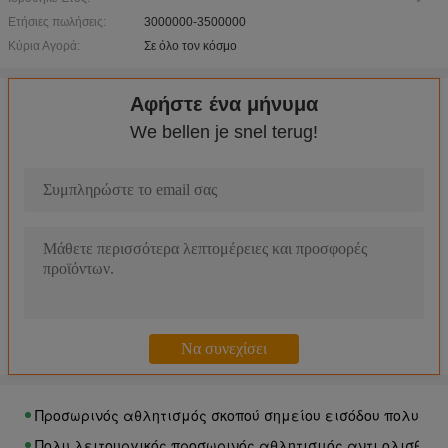
Ετήσιες πωλήσεις:
3000000-3500000
Κύρια Αγορά:
Σε όλο τον κόσμο
Αδιάβροχο ενδασφαλίζοντας υπαίθριο δάπεδο, ενδασφά
Φορητά PP που ενδασφαλίζουν τον αθλητισμό που δαπεδ
Αφήστε ένα μήνυμα
Μετακινούμενα ενδασφαλίζοντας χαλιά πατωμάτων άσκ
We bellen je snel terug!
Νέος ενδασφαλίζοντας αθλητισμός συστημάτων κλειδώμα
Αντιμικροβιακές αντι ολισθηρές ενδασφαλίζοντας μορ
Multifield PP που ενδασφαλίζουν την αθλητική δαπέδωση
Μετακινούμενο προσωρινό υπαίθριο δάπεδο, ευπροσάρμ
Τροποποιημένος προσωρινός αθλητισμός PP που δαπεδών
Το εμπορικό δάπεδο Multicourt για την προσωρινή εύκολ
Η ένδυση που αντιστέκεται στον υπαίθριο αθλητισμό που
Αντι UV προσωρινός αθλητισμός μη ολίσθησης που δαπεδώ
Έξοχο εύκαμπτο προσωρινό πάτωμα μη παραμόρφωσης που
Προσωρινός αθλητισμός σκοπού σημείου εισόδου πολυ που
Πολυ λειτουργικός προσωρινός αθλητισμός αντι ολισθήσ