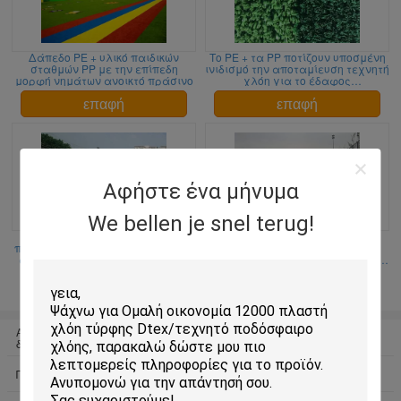
Δάπεδο PE + υλικό παιδικών
Το PE + τα PP ποτίζουν υποσμένη
σταθμών PP με την επίπεδη
ινιδισμό την αποταμίευση τεχνητή
μορφή νημάτων ανοικτό πράσινο
χλόη για το έδαφος
ποδοσφαίρου/την υπαίθρια
τεχνητή τύρφη
επαφή
επαφή
Αφήστε ένα μήνυμα
We bellen je snel terug!
Odorless δάπεδο σχολικών
Υψηλή υπαίθρια ρεαλιστική
παιδικών χαρών χλόης DIY για το
τεχνητή τύρφη τύπου
αθλητικό δικαστήριο, εύκολο να
ελαστικότητας μαλακή πράσινο
εγκαταστήσει
μήλου
επαφή
επαφή
Αρθρωτή αθλητικών επενδύσεις
Αλληλοσυνδεόμενα αθλητικών
δαπέδου
επενδύσεις δαπέδου
Προσωρινή αθλητική δαπέδωση
υπαίθρια τεχνητή χλόη