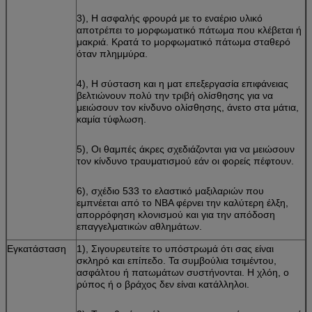
3), Η ασφαλής φρουρά με το εναέριο υλικό
αποτρέπει το μορφωματικό πάτωμα που κλέβεται ή
μακριά. Κρατά το μορφωματικό πάτωμα σταθερό
όταν πλημμύρα.
4), Η σύσταση και η ματ επεξεργασία επιφάνειας
βελτιώνουν πολύ την τριβή ολίσθησης για να
μειώσουν τον κίνδυνο ολίσθησης, άνετο στα μάτια,
καμία τύφλωση.
5), Οι θαμπές άκρες σχεδιάζονται για να μειώσουν
τον κίνδυνο τραυματισμού εάν οι φορείς πέφτουν.
6), σχέδιο 533 το ελαστικό μαξιλαριών που
εμπνέεται από το ΝΒΑ φέρνει την καλύτερη έλξη,
απορρόφηση κλονισμού και για την απόδοση
επαγγελματικών αθλημάτων.
Εγκατάσταση
1), Σιγουρευτείτε το υπόστρωμά ότι σας είναι
σκληρό και επίπεδο. Τα συμβούλια τσιμέντου,
ασφάλτου ή πατωμάτων συστήνονται. Η χλόη, ο
ρύπος ή ο βράχος δεν είναι κατάλληλοι.