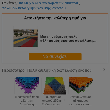
πολυ χαλιά πατωμάτων σκοπού
Ετικέττες:
,
πολυ δάπεδο γυμναστικής σκοπού
Αποκτήστε την καλύτερη τιμή για
Μετακινούμενος πολυ
αθλητισμός σκοπού ασφάλειας
που δαπεδώνει τα
προστατευόμενα από τους
κραδασμούς κόκκινα μακρά ζωή
Να συνεχίσει
Πολυ αθλητική δαπέδωση σκοπού
Περισσότεροι
Η εσωτερική πολυ
αθλητισμός
Ανακυκλώσιμος
Αντιστρέ
αθλητική
σκοπού 250mm *
αθλητισμός
πολυ σκο
δαπέδωση
250mm πολυ που
σκοπού PP πολυ
δαπεδών
σκοπού, αντι
δαπεδώνει το
που δαπεδώνει
χαμη