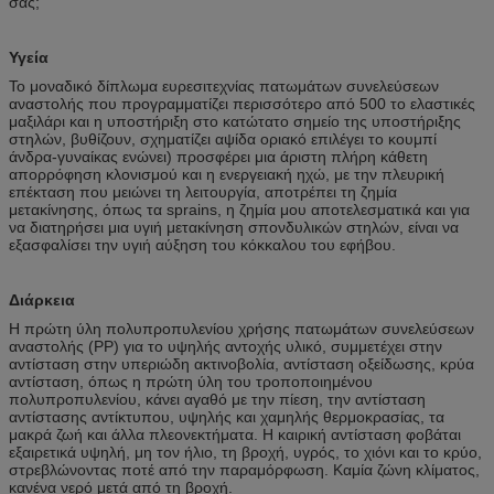
σας;
Υγεία
Το μοναδικό δίπλωμα ευρεσιτεχνίας πατωμάτων συνελεύσεων
αναστολής που προγραμματίζει περισσότερο από 500 το ελαστικές
μαξιλάρι και η υποστήριξη στο κατώτατο σημείο της υποστήριξης
στηλών, βυθίζουν, σχηματίζει αψίδα οριακό επιλέγει το κουμπί
άνδρα-γυναίκας ενώνει) προσφέρει μια άριστη πλήρη κάθετη
απορρόφηση κλονισμού και η ενεργειακή ηχώ, με την πλευρική
επέκταση που μειώνει τη λειτουργία, αποτρέπει τη ζημία
μετακίνησης, όπως τα sprains, η ζημία μου αποτελεσματικά και για
να διατηρήσει μια υγιή μετακίνηση σπονδυλικών στηλών, είναι να
εξασφαλίσει την υγιή αύξηση του κόκκαλου του εφήβου.
Διάρκεια
Η πρώτη ύλη πολυπροπυλενίου χρήσης πατωμάτων συνελεύσεων
αναστολής (PP) για το υψηλής αντοχής υλικό, συμμετέχει στην
αντίσταση στην υπεριώδη ακτινοβολία, αντίσταση οξείδωσης, κρύα
αντίσταση, όπως η πρώτη ύλη του τροποποιημένου
πολυπροπυλενίου, κάνει αγαθό με την πίεση, την αντίσταση
αντίστασης αντίκτυπου, υψηλής και χαμηλής θερμοκρασίας, τα
μακρά ζωή και άλλα πλεονεκτήματα. Η καιρική αντίσταση φοβάται
εξαιρετικά υψηλή, μη τον ήλιο, τη βροχή, υγρός, το χιόνι και το κρύο,
στρεβλώνοντας ποτέ από την παραμόρφωση. Καμία ζώνη κλίματος,
κανένα νερό μετά από τη βροχή.