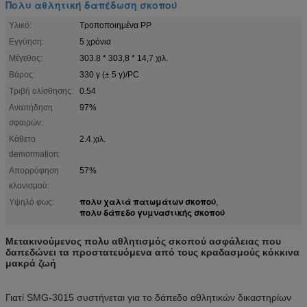
Πολυ αθλητική δαπέδωση σκοπού
Υλικό:
Τροποποιημένα PP
Εγγύηση:
5 χρόνια
Μέγεθος:
303.8 * 303,8 * 14,7 χιλ.
Βάρος:
330 γ (± 5 γ)/PC
Τριβή ολίσθησης:
0.54
Αναπήδηση
97%
σφαιρών:
Κάθετο
2.4 χιλ.
demormation:
Απορρόφηση
57%
κλονισμού:
πολυ χαλιά πατωμάτων σκοπού
Υψηλό φως:
,
πολυ δάπεδο γυμναστικής σκοπού
Μετακινούμενος πολυ αθλητισμός σκοπού ασφάλειας που
δαπεδώνει τα προστατευόμενα από τους κραδασμούς κόκκινα
μακρά ζωή
Γιατί SMG-3015 συστήνεται για το δάπεδο αθλητικών δικαστηρίων