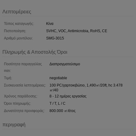
Λεπτομέρειες
Τόπος καταγωγής:
Κίνα
Πιστοποίηση:
SVHC, VOC, Antimicrobia, RoHS, CE
Αριθμό μοντέλου:
SMG-3015
Πληρωμής & Αποστολής Όροι
Ποσότητα παραγγελίας
Διαπραγματεύσιμο
min:
Τιμή:
negotiable
Συσκευασία λεπτομέρειες:
100 PC/χαρτοκιβώτιο, 1,490㎡/20ft, hc 3.478
㎡/40
Χρόνος παράδοσης:
8 - 12 ημέρες εργασίας
Όροι πληρωμής:
T / T, L / C
Δυνατότητα προσφοράς:
800.000 ㎡/έτος
περιγραφή