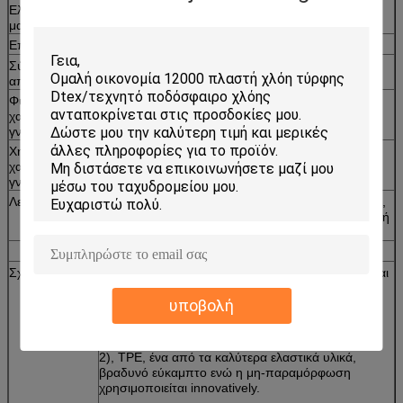
Ελαστικό
533 κομμάτια/㎡
μαξιλάρι
Επιφάνεια
Σύσταση και ματ
Σύστημα
Ναι. Το νερό εκκενώνεται αμέσως, καμία
αποξηράνσεων
συγκέντρωση στην επιφάνεια
Φυσικό
Σκληρή, χαμηλή αντανάκλαση θερμότητας, καμία
χαρακτηριστικό
αποφλοίωση, κανένα ράγισμα, καμία τύφλωση,
γνώρισμα
κανένας δύσοσμος,
Χημικό
Καμία επιβλαβής ουσία, αντι-UV, antioxidation,
χαρακτηριστικό
αντιδιαβρωτικό, πυρκαγιά - καθυστερών,
γνώρισμα
Λειτουργία
Η απορρόφηση κλονισμού, μείωση θορύβου, έλξη,
εύκολη εγκατάσταση και αποσυναρμολογεί, χαμηλή
συντήρηση, αντιολισθητικός, ενάντια στη φθορά
Σχέδιο
1), Η διαγώνια δομή στην πίσω πλευρά σχεδιάζεται
για την υψηλότερη χωρητικότητα φορτίων
υποβολή
αρκούδων και καλύτερα την αποθήκευση. Η πίεση
θα απελευθερωθεί averagely στο υπόστρωμα.
2), TPE, ένα από τα καλύτερα ελαστικά υλικά,
βραδυνό εύκαμπτο ενώ η μη-παραμόρφωση
χρησιμοποιείται innovatively.