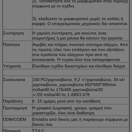
2), Τοποθετήστε όλο το μορφωματικό στην περιοχή
σύμφωνα με το σχέδιο.
3), κλειδώστε το μορφωματικό χωρίς τις κόλλες ή
καρφιά. Ο επαγγελματικός μηχανικός δεν απαιτείται.
Συντήρηση
Η χαμηλή συντήρηση, μια σκούπα, ένας
ανεμιστήρας ή μια μάνικα θα κάνουν την εργασία.
Ποιότητα
Ακριβές και πλήρες ποιοτικό σύστημα ελέγχου. Από
τις πρώτες ύλες που επιλέγουν και που εξετάζουν
στα προϊόντα που ελέγχουν πριν από τη
συσκευασία. Ή τυχαία όλοι που καταγράφονται.
Υπηρεσία
Ελεύθερο σχέδιο δικαστηρίων και ελεύθερο δείγμα
Συσκευασία
100 PC/χαρτοκιβώτιο, 9,2 ㎡/χαρτοκιβώτιο, 34 κλ/
χαρτοκιβώτιο, χαρτοκιβώτιο 650*650*380mm.
πόδια/40 hc 175/405 χαρτοκιβώτια/20
㎡/20 πόδια/40 hc 1.490/3.478
Παράδοση
15 ημέρες μετά από την κατάθεση
8 -
Προσαρμογή
Η γραφική ζωγραφική, χρώμα, γραμμή που
χαρακτηρίζει, όλες είναι διαθέσιμη
ODM/COEM
Επιλέξτε από δικούς μας ή παράγουμε σύμφωνα με
δικούς σας
Πληρωμή
TT/LC