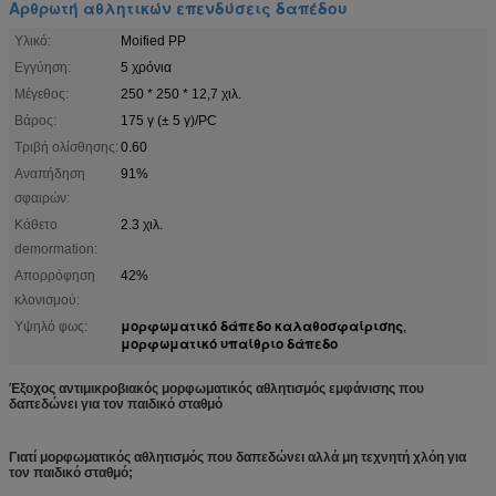
Αρθρωτή αθλητικών επενδύσεις δαπέδου
Υλικό:
Moified PP
Εγγύηση:
5 χρόνια
Μέγεθος:
250 * 250 * 12,7 χιλ.
Βάρος:
175 γ (± 5 γ)/PC
Τριβή ολίσθησης:
0.60
Αναπήδηση
91%
σφαιρών:
Κάθετο
2.3 χιλ.
demormation:
Απορρόφηση
42%
κλονισμού:
μορφωματικό δάπεδο καλαθοσφαίρισης
Υψηλό φως:
,
μορφωματικό υπαίθριο δάπεδο
Έξοχος αντιμικροβιακός μορφωματικός αθλητισμός εμφάνισης που
δαπεδώνει για τον παιδικό σταθμό
Γιατί μορφωματικός αθλητισμός που δαπεδώνει αλλά μη τεχνητή χλόη για
τον παιδικό σταθμό;