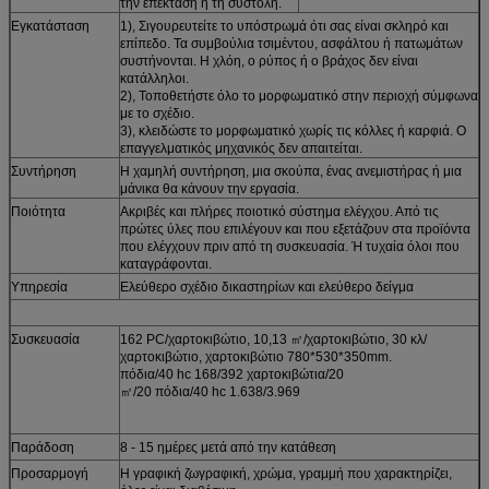
την επέκταση ή τη συστολή.
Εγκατάσταση
1), Σιγουρευτείτε το υπόστρωμά ότι σας είναι σκληρό και
επίπεδο. Τα συμβούλια τσιμέντου, ασφάλτου ή πατωμάτων
συστήνονται. Η χλόη, ο ρύπος ή ο βράχος δεν είναι
κατάλληλοι.
2), Τοποθετήστε όλο το μορφωματικό στην περιοχή σύμφωνα
με το σχέδιο.
3), κλειδώστε το μορφωματικό χωρίς τις κόλλες ή καρφιά. Ο
επαγγελματικός μηχανικός δεν απαιτείται.
Συντήρηση
Η χαμηλή συντήρηση, μια σκούπα, ένας ανεμιστήρας ή μια
μάνικα θα κάνουν την εργασία.
Ποιότητα
Ακριβές και πλήρες ποιοτικό σύστημα ελέγχου. Από τις
πρώτες ύλες που επιλέγουν και που εξετάζουν στα προϊόντα
που ελέγχουν πριν από τη συσκευασία. Ή τυχαία όλοι που
καταγράφονται.
Υπηρεσία
Ελεύθερο σχέδιο δικαστηρίων και ελεύθερο δείγμα
Συσκευασία
162 PC/χαρτοκιβώτιο, 10,13 ㎡/χαρτοκιβώτιο, 30 κλ/
χαρτοκιβώτιο, χαρτοκιβώτιο 780*530*350mm.
πόδια/40 hc 168/392 χαρτοκιβώτια/20
㎡/20 πόδια/40 hc 1.638/3.969
Παράδοση
8 - 15 ημέρες μετά από την κατάθεση
Προσαρμογή
Η γραφική ζωγραφική, χρώμα, γραμμή που χαρακτηρίζει,