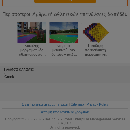
Αρθρωτή αθλητικών επενδύσεις δαπέδου
Περισσότεροι
Ασφαλής
Φορητό
Η καθαρή
Μορφωμ
μορφωματικός
μετακινούμενο
πολυσύνθετη
καλαθοσφ
αθλητισμός που
δάπεδο γήπεδο
μορφωματική
υγιούς μ
δαπεδώνει για τον
μπάσκετ
αθλητική
που δαπεδ
παιδικό σταθμό
δαπέδωση PP αντι
ανακυκλ
εξασθενίζει καιρικό
δημοφιλές
Γλώσσα αλλαγής
ανθεκτικό
σχεδ
ανθεκτικό
Greek
Σπίτι
|
Σχετικά με εμάς
|
επαφή
|
Sitemap
|
Privacy Policy
Άποψη υπολογιστών γραφείου
Copyright © 2018 - 2026 Beijing Silk Road Enterprise Management Services
Co.,LTD.
All rights reserved.