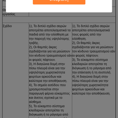
Κανονικό χρώμα
Μπλε/πορτοκαλής/γκρίζος/πράσινος/πορφυρός/μαύρος/
κόκκινο
Θερμοκρασία
-15℃ σε 70℃
εργασίας
Σχέδιο
1), Το διπλό σχέδιο σειρών
1), Το διπλό σχέδιο σειρών
αποτρέπει αποτελεσματικά τα
αποτρέπει αποτελεσματικά
παιδιά από την ολίσθηση με
τους φορείς από την
την παροχή της υψηλότερης
ολίσθηση.
τριβής.
2), Οι θαμπές άκρες
2), Οι θαμπές άκρες
σχεδιάζονται για να μειώσουν
σχεδιάζονται για να μειώσουν
τον κίνδυνο τραυματισμού εάν
τον κίνδυνο τραυματισμού εάν
οι φορείς πέφτουν.
οι φορείς πέφτουν.
3), Το εύκαμπτο σύστημα
3), Η διαγώνια δομή στην
κλειδαριών αποτρέπει τη
πίσω πλευρά είναι για την
διόγκωση ή το ράγισμα από
υψηλότερη χωρητικότητα
την επέκταση ή τη συστολή.
φορτίων αρκούδων και
4), Η διαγώνια δομή στην
καλύτερα την αποθήκευση.
πίσω πλευρά είναι για την
4), Το σημείο εισόδου που
υψηλότερη χωρητικότητα
χρησιμοποιείται στην
φορτίων αρκούδων και
παραγωγή φέρνει εύκαμπτος
καλύτερα την αποθήκευση.
και άνετος σχετικά με το
αίσθημα.
5), Το εύκαμπτο σύστημα
κλειδαριών αποτρέπει τη
διόγκωση ή το ράγισμα από