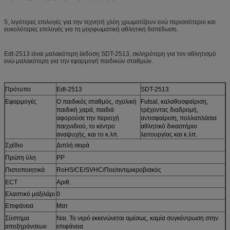
5, λιγότερες επιλογές για την τεχνητή χλόη χρωματίζουν ενώ περισσότεροι και
ευκολότερες επιλογές για τη μορφωματική αθλητική δαπέδωση.
Edt-2513 είναι μαλακότερη έκδοση SDT-2513, σκληρότερη για τον αθλητισμό
ενώ μαλακότερη για την εφαρμογή παιδικών σταθμών.
Πρότυπο
Edt-2513
SDT-2513
Εφαρμογές
Ο παιδικός σταθμός, σχολική
Futsal, καλαθοσφαίριση,
παιδική χαρά, παιδιά
τρέχοντας διαδρομή,
αφορούσε την περιοχή
αντισφαίριση, πολλαπλάσια
παιχνιδιού, το κέντρο
αθλητικό δικαστήριο
αναψυχής, και το κ.λπ.
λειτουργίας και κ.λπ.
Σχέδιο
Διπλή σειρά
Πρώτη ύλη
PP
Πιστοποιητικά
RoHS/CE/SVHC/Ποε/αντιμικροβιακός
ECT
Αριθ.
Ελαστικό μαξιλάρι
0
Επιφάνεια
Ματ
Σύστημα
Ναι. Το νερό εκκενώνεται αμέσως, καμία συγκέντρωση στην
αποξηράνσεων
επιφάνεια