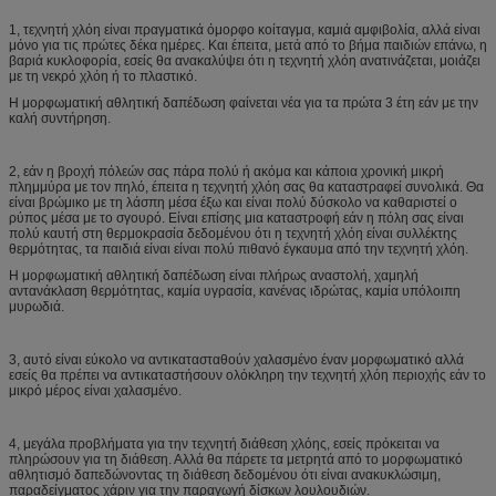
1, τεχνητή χλόη είναι πραγματικά όμορφο κοίταγμα, καμιά αμφιβολία, αλλά είναι
μόνο για τις πρώτες δέκα ημέρες. Και έπειτα, μετά από το βήμα παιδιών επάνω, η
βαριά κυκλοφορία, εσείς θα ανακαλύψει ότι η τεχνητή χλόη ανατινάζεται, μοιάζει
με τη νεκρό χλόη ή το πλαστικό.
Η μορφωματική αθλητική δαπέδωση φαίνεται νέα για τα πρώτα 3 έτη εάν με την
καλή συντήρηση.
2, εάν η βροχή πόλεών σας πάρα πολύ ή ακόμα και κάποια χρονική μικρή
πλημμύρα με τον πηλό, έπειτα η τεχνητή χλόη σας θα καταστραφεί συνολικά. Θα
είναι βρώμικο με τη λάσπη μέσα έξω και είναι πολύ δύσκολο να καθαριστεί ο
ρύπος μέσα με το σγουρό. Είναι επίσης μια καταστροφή εάν η πόλη σας είναι
πολύ καυτή στη θερμοκρασία δεδομένου ότι η τεχνητή χλόη είναι συλλέκτης
θερμότητας, τα παιδιά είναι είναι πολύ πιθανό έγκαυμα από την τεχνητή χλόη.
Η μορφωματική αθλητική δαπέδωση είναι πλήρως αναστολή, χαμηλή
αντανάκλαση θερμότητας, καμία υγρασία, κανένας ιδρώτας, καμία υπόλοιπη
μυρωδιά.
3, αυτό είναι εύκολο να αντικατασταθούν χαλασμένο έναν μορφωματικό αλλά
εσείς θα πρέπει να αντικαταστήσουν ολόκληρη την τεχνητή χλόη περιοχής εάν το
μικρό μέρος είναι χαλασμένο.
4, μεγάλα προβλήματα για την τεχνητή διάθεση χλόης, εσείς πρόκειται να
πληρώσουν για τη διάθεση. Αλλά θα πάρετε τα μετρητά από το μορφωματικό
αθλητισμό δαπεδώνοντας τη διάθεση δεδομένου ότι είναι ανακυκλώσιμη,
παραδείγματος χάριν για την παραγωγή δίσκων λουλουδιών.