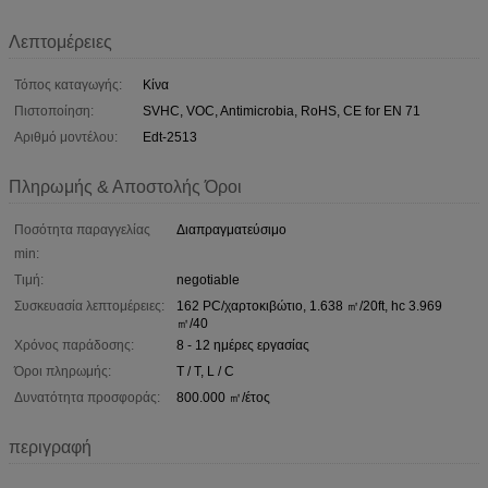
Λεπτομέρειες
Τόπος καταγωγής:
Κίνα
Πιστοποίηση:
SVHC, VOC, Antimicrobia, RoHS, CE for EN 71
Αριθμό μοντέλου:
Edt-2513
Πληρωμής & Αποστολής Όροι
Ποσότητα παραγγελίας
Διαπραγματεύσιμο
min:
Τιμή:
negotiable
Συσκευασία λεπτομέρειες:
162 PC/χαρτοκιβώτιο, 1.638 ㎡/20ft, hc 3.969
㎡/40
Χρόνος παράδοσης:
8 - 12 ημέρες εργασίας
Όροι πληρωμής:
T / T, L / C
Δυνατότητα προσφοράς:
800.000 ㎡/έτος
περιγραφή