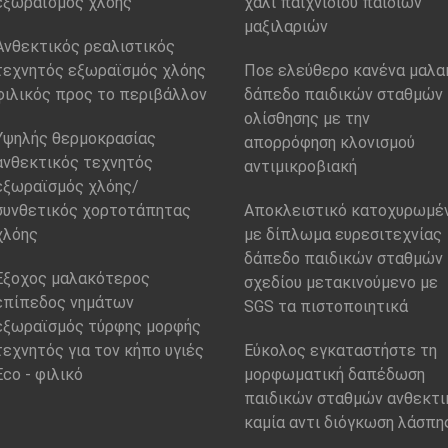
εξωραϊσμός χλόης
χαλί παιχνιδιού παιδιών
μαξιλαριών
Ανθεκτικός ρεαλιστικός
τεχνητός εξωραϊσμός χλόης
Ποε ελεύθερο κανένα μαλα
φιλικός προς το περιβάλλον
δάπεδο παιδικών σταθμών
ολίσθησης με την
Υψηλής θερμοκρασίας
απορρόφηση κλονισμού
ανθεκτικός τεχνητός
αντιμικροβιακή
εξωραϊσμός χλόης/
συνθετικός χορτοτάπητας
Αποκλειστικό κατοχυρωμέ
χλόης
με δίπλωμα ευρεσιτεχνίας
δάπεδο παιδικών σταθμών
Έξοχος μαλακότερος
σχεδίου μετακινούμενο με
επίπεδος νημάτων
SGS τα πιστοποιητικά
εξωραϊσμός τύρφης μορφής
τεχνητός για τον κήπο υγιές
Εύκολος εγκαταστήστε τη
Eco - φιλικό
μορφωματική δαπέδωση
παιδικών σταθμών ανθεκτι
καμία αντι διόγκωση λάσπη