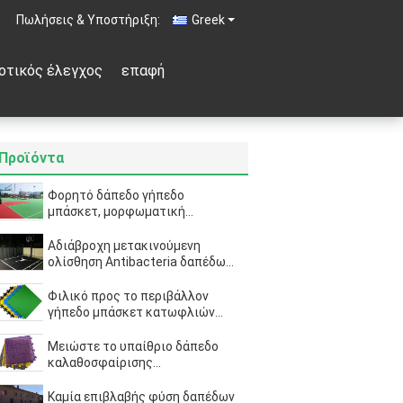
Πωλήσεις & Υποστήριξη:
Greek
οτικός έλεγχος
επαφή
Προϊόντα
Φορητό δάπεδο γήπεδο
μπάσκετ, μορφωματική
αθλητική δαπέδωση αντίστασης
οξείδωσης
Αδιάβροχη μετακινούμενη
ολίσθηση Antibacteria δαπέδων
γήπεδο μπάσκετ μη
ανακυκλώσιμο
Φιλικό προς το περιβάλλον
γήπεδο μπάσκετ κατωφλιών
ασφάλειας μικρό με το
πιστοποιητικό SVHC
Μειώστε το υπαίθριο δάπεδο
καλαθοσφαίρισης
τραυματισμών κούρασης,
πορφυρό μετακινούμενο
Καμία επιβλαβής φύση δαπέδων