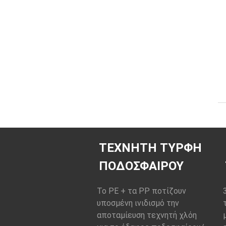
ΤΕΧΝΗΤΉ ΤΎΡΦΗ
ΠΟΔΟΣΦΑΊΡΟΥ
Το PE + τα PP ποτίζουν
υποσμένη ινιδισμό την
αποταμίευση τεχνητή χλόη