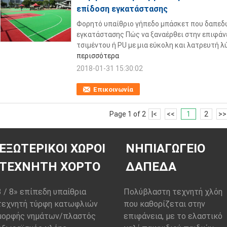
επίδοση εγκατάστασης
Φορητό υπαίθριο γήπεδο μπάσκετ που δαπεδ
εγκατάστασης Πώς να ξαναέρθει στην επιφάν
τσιμέντου ή PU με μια εύκολη και λατρευτή λ
περισσότερα
2018-01-31 15:30:02
Επικοινωνία
Page 1 of 2
|<
<<
1
2
>>
ΕΞΩΤΕΡΙΚΟΊ ΧΏΡΟΙ
ΝΗΠΙΑΓΩΓΕΊΟ
ΤΕΧΝΗΤΉ ΧΌΡΤΟ
ΔΆΠΕΔΑ
3 / 8» επίπεδη υπαίθρια
Πολύβλαστη τεχνητή χλόη
τεχνητή τύρφη κατωφλιών
που καθορίζεται στην
μορφής νημάτων/πλαστός
επιφάνεια, με το ελαστικό