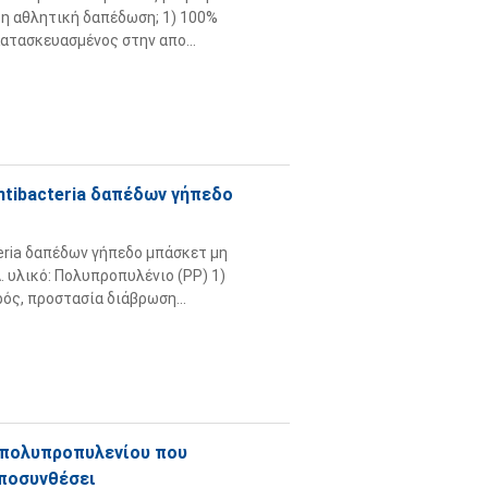
τη αθλητική δαπέδωση; 1) 100%
ατασκευασμένος στην απο...
ntibacteria δαπέδων γήπεδο
eria δαπέδων γήπεδο μπάσκετ μη
 υλικό: Πολυπροπυλένιο (PP) 1)
ρός, προστασία διάβρωση...
 πολυπροπυλενίου που
αποσυνθέσει