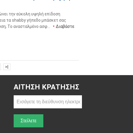
ώνει την εύκολη υψηλή επίδοση
εια τα shabby γήπεδο μπάσκετ σας
ύση; Το ανασταλμένο ασφ...
Διαβάστε
>|
ΑΊΤΗΣΗ ΚΡΆΤΗΣΗΣ
Στείλετε