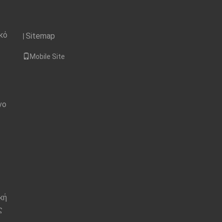
κό
Sitemap
|
Mobile Site
νο
κή
ς