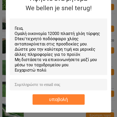
τεχνητή τύρφη διαδρομής με τα PP 3/8»
We bellen je snel terug!
Ερώτηση τώρα
Δάπεδο σχολικών παιδικών χαρών υψηλής
πυκνότητας/ρεαλιστικός συνθετικός
χορτοτάπητας για Futsal
Ερώτηση τώρα
UV ανθεκτική φιλική σχολική παιδική χαρά Eco
που δαπεδώνει την τεχνητή χλόη τύρφης
Ερώτηση τώρα
Υψηλή ρεαλιστική συνθετική τύρφη
ελαστικότητας για τη σχολική διαδρομή/την
τεχνητή κουβέρτα χλόης
Ερώτηση τώρα
Ανθεκτικός καμία εκθαμβωτική όρθια
συνθετική χλόη Diy/χλόη αγωνιστικών χώρων
ποδοσφαίρου
Ερώτηση τώρα
υποβολή
Odorless δάπεδο σχολικών παιδικών χαρών
χλόης DIY για το αθλητικό δικαστήριο, εύκολο
να εγκαταστήσει
Ερώτηση τώρα