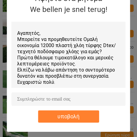
τεχνητή τύρφη διαδρομής με τα PP 3/8»
We bellen je snel terug!
Ερώτηση τώρα
Δάπεδο σχολικών παιδικών χαρών υψηλής
πυκνότητας/ρεαλιστικός συνθετικός
χορτοτάπητας για Futsal
Ερώτηση τώρα
UV ανθεκτική φιλική σχολική παιδική χαρά Eco
που δαπεδώνει την τεχνητή χλόη τύρφης
Ερώτηση τώρα
Υψηλή ρεαλιστική συνθετική τύρφη
ελαστικότητας για τη σχολική διαδρομή/την
τεχνητή κουβέρτα χλόης
Ερώτηση τώρα
Ανθεκτικός καμία εκθαμβωτική όρθια
συνθετική χλόη Diy/χλόη αγωνιστικών χώρων
ποδοσφαίρου
Ερώτηση τώρα
υποβολή
Odorless δάπεδο σχολικών παιδικών χαρών
χλόης DIY για το αθλητικό δικαστήριο, εύκολο
να εγκαταστήσει
Ερώτηση τώρα